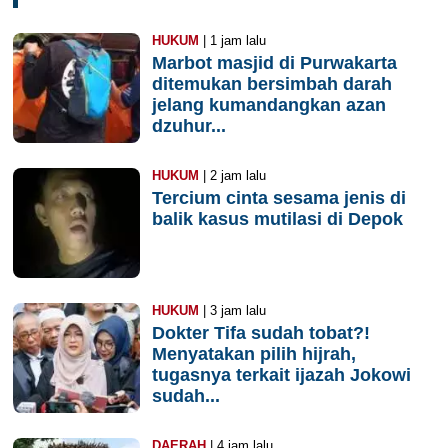
HUKUM
| 1 jam lalu
Marbot masjid di Purwakarta
ditemukan bersimbah darah
jelang kumandangkan azan
dzuhur...
HUKUM
| 2 jam lalu
Tercium cinta sesama jenis di
balik kasus mutilasi di Depok
HUKUM
| 3 jam lalu
Dokter Tifa sudah tobat?!
Menyatakan pilih hijrah,
tugasnya terkait ijazah Jokowi
sudah...
DAERAH
| 4 jam lalu