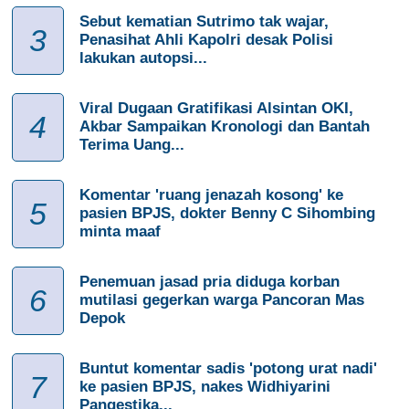
Sebut kematian Sutrimo tak wajar,
3
Penasihat Ahli Kapolri desak Polisi
lakukan autopsi...
Viral Dugaan Gratifikasi Alsintan OKI,
4
Akbar Sampaikan Kronologi dan Bantah
Terima Uang...
Komentar 'ruang jenazah kosong' ke
5
pasien BPJS, dokter Benny C Sihombing
minta maaf
Penemuan jasad pria diduga korban
6
mutilasi gegerkan warga Pancoran Mas
Depok
Buntut komentar sadis 'potong urat nadi'
7
ke pasien BPJS, nakes Widhiyarini
Pangestika...