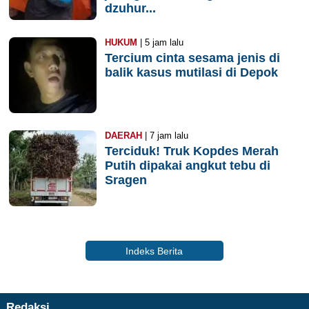
dzuhur...
HUKUM
| 5 jam lalu
Tercium cinta sesama jenis di
balik kasus mutilasi di Depok
DAERAH
| 7 jam lalu
Terciduk! Truk Kopdes Merah
Putih dipakai angkut tebu di
Sragen
Indeks Berita
Redaksi