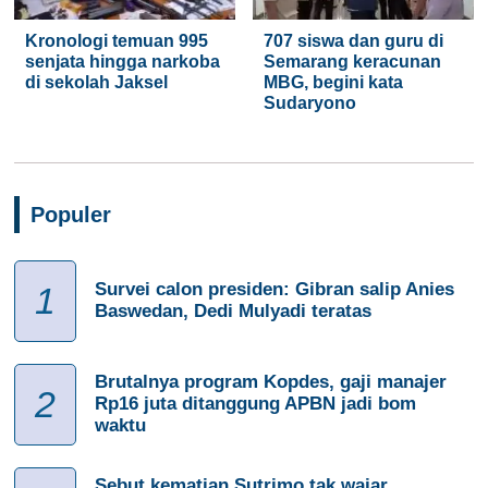
Kronologi temuan 995
707 siswa dan guru di
senjata hingga narkoba
Semarang keracunan
di sekolah Jaksel
MBG, begini kata
Sudaryono
Populer
Survei calon presiden: Gibran salip Anies
1
Baswedan, Dedi Mulyadi teratas
Brutalnya program Kopdes, gaji manajer
2
Rp16 juta ditanggung APBN jadi bom
waktu
Sebut kematian Sutrimo tak wajar,