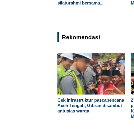
silaturahmi bersama...
M
Rekomendasi
Cek infrastruktur pascabencana
2
Aceh Tengah, Gibran disambut
p
antusias warga
K
M