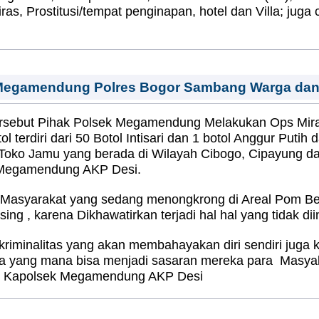
ras, Prostitusi/tempat penginapan, hotel dan Villa; jug
egamendung Polres Bogor Sambang Warga dan s
ersebut Pihak Polsek Megamendung Melakukan Ops Mira
erdiri dari 50 Botol Intisari dan 1 botol Anggur Putih 
ya Toko Jamu yang berada di Wilayah Cibogo, Cipayung d
k Megamendung AKP Desi.
asyarakat yang sedang menongkrong di Areal Pom Ben
g , karena Dikhawatirkan terjadi hal hal yang tidak di
 kriminalitas yang akan membahayakan diri sendiri juga
ana yang mana bisa menjadi sasaran mereka para Masyaka
ujar Kapolsek Megamendung AKP Desi